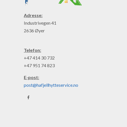
Adresse:
Industrivegen 41
2636 Øyer
Telefon:
+47 414 30 732
+47 951 74 823
E-post:
post@hafjellhytteservice.no