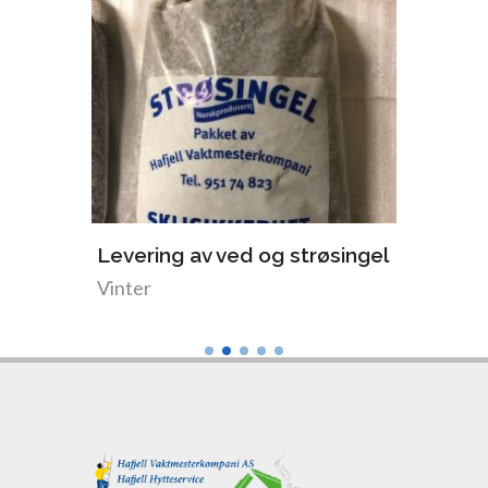
Levering av ved og strøsingel
Utven
Vinter
Somme