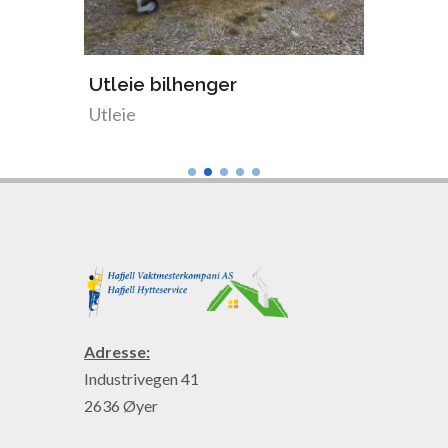
ing
Utleie bilhenger
Stilla
Utleie
Utleie
Adresse:
Industrivegen 41
2636 Øyer