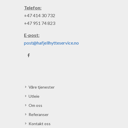
Telefon:
+47 414 30 732
+47 951 74 823
E-post:
post@hafjellhytteservice.no
Våre tjenester
Utleie
Om oss
Referanser
Kontakt oss