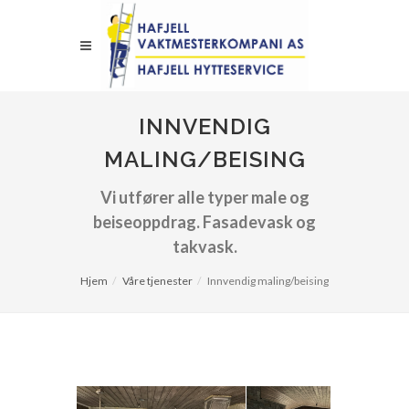
INNVENDIG
MALING/BEISING
Vi utfører alle typer male og
beiseoppdrag. Fasadevask og
takvask.
Hjem
Våre tjenester
Innvendig maling/beising