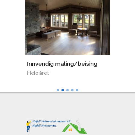
Innvendig maling/beising
Utven
Hele året
Somme