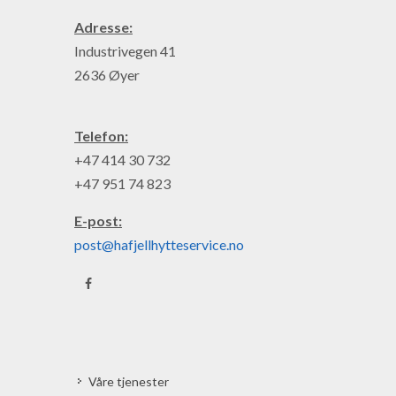
Adresse:
Industrivegen 41
2636 Øyer
Telefon:
+47 414 30 732
+47 951 74 823
E-post:
post@hafjellhytteservice.no
Våre tjenester