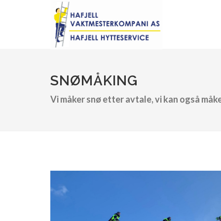
SNØMÅKING
Vi måker snø etter avtale, vi kan også måke