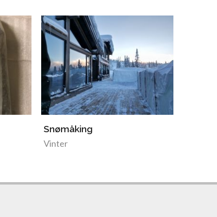
Snømåking
Maling
Vinter
Sommer