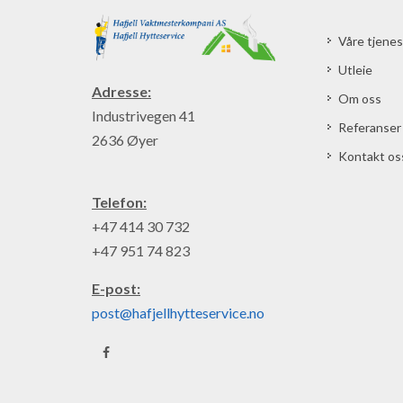
Våre tjenes
Utleie
Adresse:
Om oss
Industrivegen 41
Referanser
2636 Øyer
Kontakt os
Telefon:
+47 414 30 732
+47 951 74 823
E-post:
post@hafjellhytteservice.no