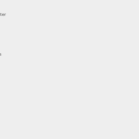
ter
s