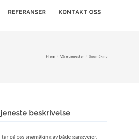
REFERANSER
KONTAKT OSS
Hjem
Våre tjenester
Snømåking
jeneste beskrivelse
i tar på oss snømåking av både gangveier,