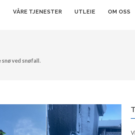
VÅRE TJENESTER
UTLEIE
OM OSS
 snø ved snøfall.
T
V