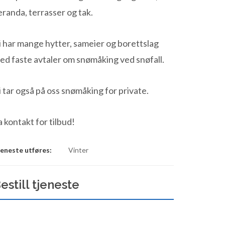
eranda, terrasser og tak.
i har mange hytter, sameier og borettslag
ed faste avtaler om snømåking ved snøfall.
i tar også på oss snømåking for private.
a kontakt for tilbud!
eneste utføres:
Vinter
estill tjeneste