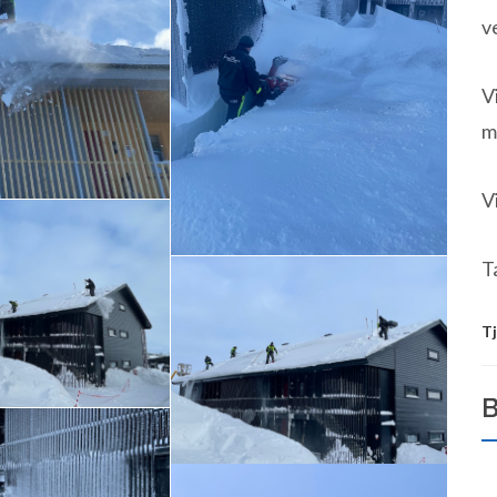
v
V
m
V
T
Tj
B