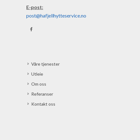
E-post:
post@hafjellhytteservice.no
Våre tjenester
Utleie
Om oss
Referanser
Kontakt oss