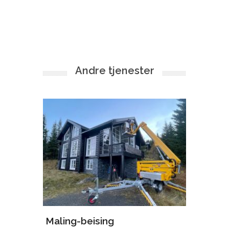
Andre tjenester
øsingel
Maling-beising
Vask a